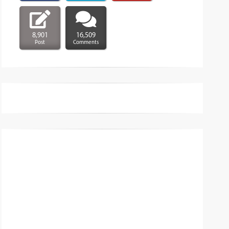
8,901
16,509
Post
Comments