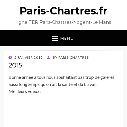
Paris-Chartres.fr
ligne TER Paris-Chartres-Nogent-Le Mans
MENU
POSTED
2 JANVIER 2015
BY
PARIS-CHARTRES
ON
2015
Bonne année à tous nous souhaitant pas trop de galères
aussi longtemps qu'on ait la santé et du travail.
Meilleurs voeux!