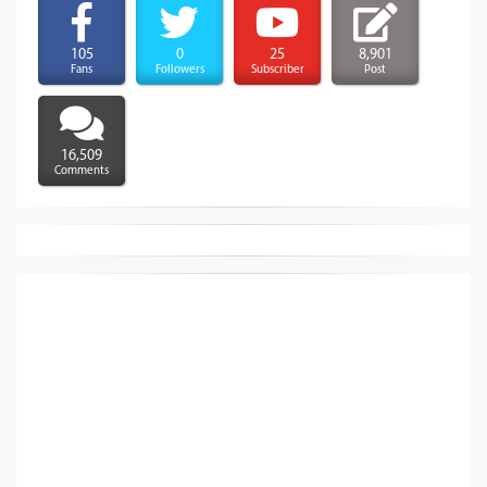
105
0
25
8,901
Fans
Followers
Subscriber
Post
16,509
Comments