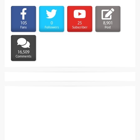
105
0
25
8,901
Fans
Followers
Subscriber
Post
16,509
Comments