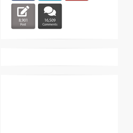
8,901
16,509
Post
Comments