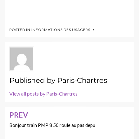
POSTED IN
INFORMATIONS DES USAGERS
Published by
Paris-Chartres
View all posts by Paris-Chartres
PREV
Navigation
de
Bonjour train PMP 8 50 roule au pas depu
l’article