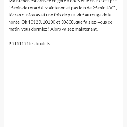
Maintenon est arrivée en gare à 8h05 et le 8h10 s’est pris
15 min de retard à Maintenon et pas loin de 25 min à VC,
l’écran d’infos avait une fois de plus viré au rouge de la
honte. Oh 10129, 10130 et 38638, que faisiez-vous ce
matin, vous dormiez ! Alors valsez maintenant.
Pffffffffff les boulets.