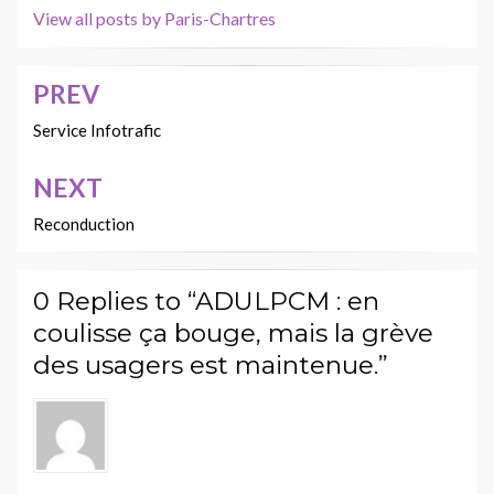
View all posts by Paris-Chartres
PREV
Navigation
de
Service Infotrafic
l’article
NEXT
Reconduction
0 Replies to “ADULPCM : en
coulisse ça bouge, mais la grève
des usagers est maintenue.”