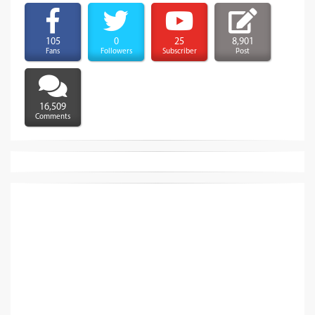
105
0
25
8,901
Fans
Followers
Subscriber
Post
16,509
Comments