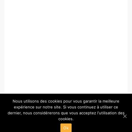
Nous utilisons des cookies pour vous garantir la meilleure
expérience sur notre site. Si vous continuez à utiliser ce
dernier, nous considérerons que vous acceptez l'utilisation des
cookies.
© Copyright 2026 –
Paris-Chartres.fr
Ok