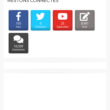
RESTONS CONNECTÉS
105
0
25
8,901
Fans
Followers
Subscriber
Post
16,509
Comments