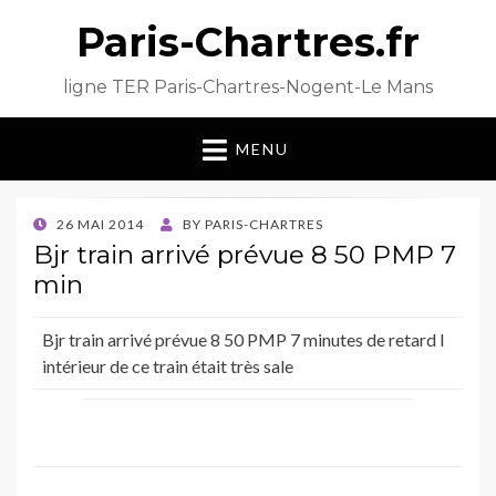
Paris-Chartres.fr
ligne TER Paris-Chartres-Nogent-Le Mans
MENU
POSTED
26 MAI 2014
BY
PARIS-CHARTRES
ON
Bjr train arrivé prévue 8 50 PMP 7
min
Bjr train arrivé prévue 8 50 PMP 7 minutes de retard l
intérieur de ce train était très sale