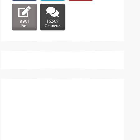
8,901
16,509
Post
Comments