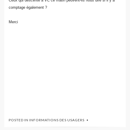
Ceux qui descente à VC ce matin peuvent-ils nous dire si il y a
comptage également ?
Merci
POSTED IN
INFORMATIONS DES USAGERS