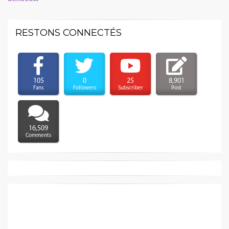
RESTONS CONNECTÉS
105
0
25
8,901
Fans
Followers
Subscriber
Post
16,509
Comments