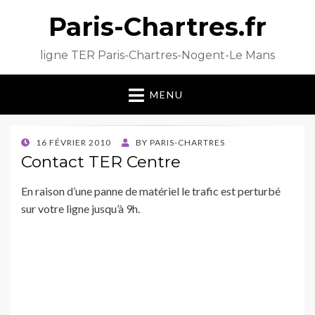
Paris-Chartres.fr
ligne TER Paris-Chartres-Nogent-Le Mans
MENU
POSTED
16 FÉVRIER 2010
BY
PARIS-CHARTRES
ON
Contact TER Centre
En raison d’une panne de matériel le trafic est perturbé
sur votre ligne jusqu’à 9h.