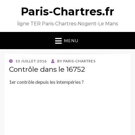
Paris-Chartres.fr
ligne TER Paris-Chartres-Nogent-Le Mans
MENU
POSTED
13 JUILLET 2016
BY
PARIS-CHARTRES
ON
Contrôle dans le 16752
1er contrôle depuis les intempéries ?