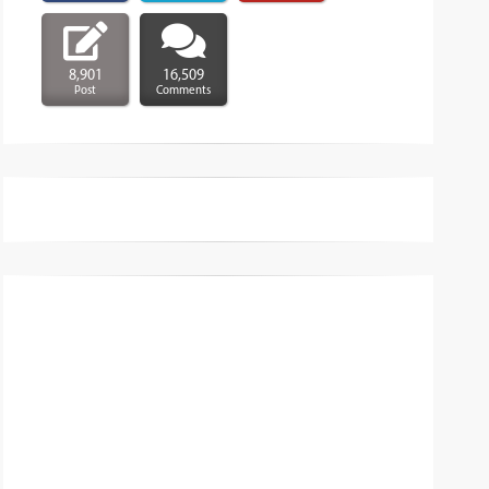
8,901
16,509
Post
Comments