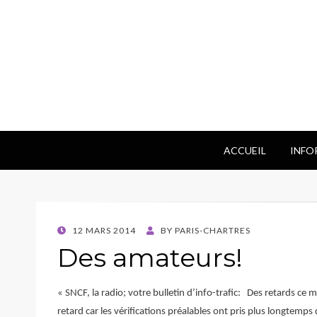
ACCUEIL
INFO
POSTED
12 MARS 2014
BY
PARIS-CHARTRES
ON
Des amateurs!
« SNCF, la radio; votre bulletin d’info-trafic: Des retards ce m
retard car les vérifications préalables ont pris plus longtemps 