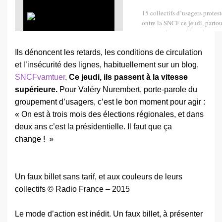
15 collectifs d’usagers protes
ontre la SNCF ce jeudi, parto
passage du contrôleur, les vo
és présentent un billet facti…
Ils dénoncent les retards, les conditions de circulation
Afficher sur
www.franceinter.fr
et l’insécurité des lignes, habituellement sur un blog,
SNCFvamtuer
.
Ce jeudi, ils passent à la vitesse
supérieure.
Pour Valéry Nurembert, porte-parole du
groupement d’usagers, c’est le bon moment pour agir :
« On est à trois mois des élections régionales, et dans
deux ans c’est la présidentielle. Il faut que ça
change ! »
Un faux billet sans tarif, et aux couleurs de leurs
collectifs © Radio France – 2015
Le mode d’action est inédit. Un faux billet, à présenter