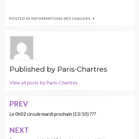
POSTED IN
INFORMATIONS DES USAGERS
Published by
Paris-Chartres
View all posts by Paris-Chartres
PREV
Navigation
de
Le 0h02 circule mardi prochain (13/10) ???
l’article
NEXT