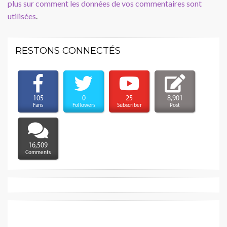
plus sur comment les données de vos commentaires sont
utilisées
.
RESTONS CONNECTÉS
105
0
25
8,901
Fans
Followers
Subscriber
Post
16,509
Comments