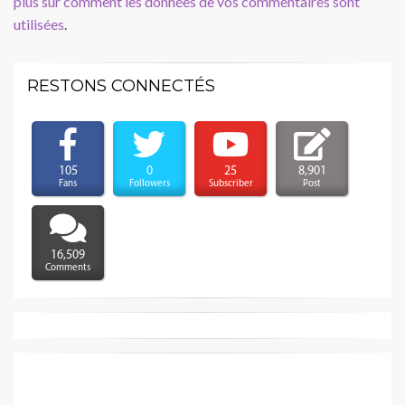
plus sur comment les données de vos commentaires sont
utilisées
.
RESTONS CONNECTÉS
105
0
25
8,901
Fans
Followers
Subscriber
Post
16,509
Comments