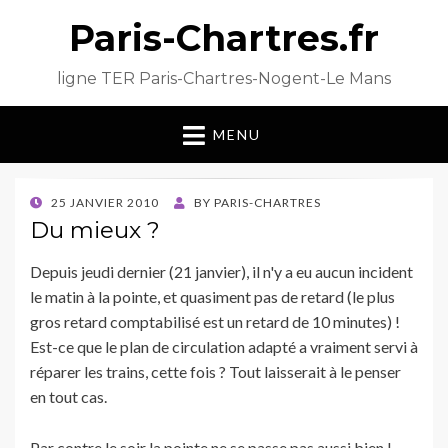
Paris-Chartres.fr
ligne TER Paris-Chartres-Nogent-Le Mans
MENU
POSTED
25 JANVIER 2010
BY
PARIS-CHARTRES
ON
Du mieux ?
Depuis jeudi dernier (21 janvier), il n'y a eu aucun incident
le matin à la pointe, et quasiment pas de retard (le plus
gros retard comptabilisé est un retard de 10 minutes) !
Est-ce que le plan de circulation adapté a vraiment servi à
réparer les trains, cette fois ? Tout laisserait à le penser
en tout cas.
Par contre le soir la pointe ne se passe pas aussi bien !