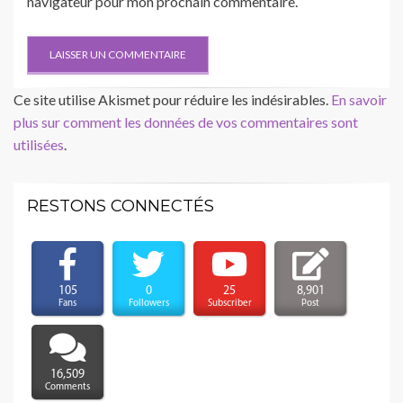
navigateur pour mon prochain commentaire.
Ce site utilise Akismet pour réduire les indésirables.
En savoir
plus sur comment les données de vos commentaires sont
utilisées
.
RESTONS CONNECTÉS
105
0
25
8,901
Fans
Followers
Subscriber
Post
16,509
Comments