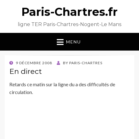
Paris-Chartres.fr
ligne TER Paris-Chartres-Nogent-Le Mans
MENU
POSTED
9 DÉCEMBRE 2008
BY
PARIS-CHARTRES
ON
En direct
Retards ce matin sur la ligne du a des difficultés de
circulation.