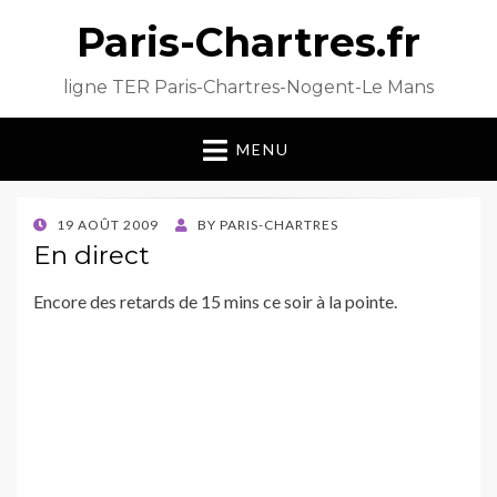
Paris-Chartres.fr
ligne TER Paris-Chartres-Nogent-Le Mans
MENU
POSTED
19 AOÛT 2009
BY
PARIS-CHARTRES
ON
En direct
Encore des retards de 15 mins ce soir à la pointe.