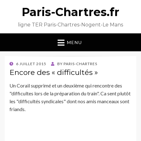
Paris-Chartres.fr
ligne TER Paris-Chartres-Nogent-Le Mans
MENU
POSTED
6 JUILLET 2015
BY
PARIS-CHARTRES
ON
Encore des « difficultés »
Un Corail supprimé et un deuxième qui rencontre des
"difficultes lors de la préparation du train". Ca sent plutôt
les "difficultés syndicales" dont nos amis manceaux sont
friands.