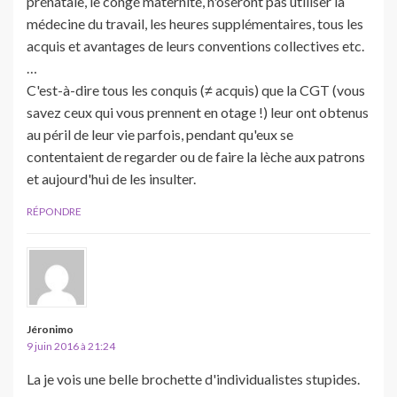
prénatale, le congé maternité, n'oseront pas utiliser la
médecine du travail, les heures supplémentaires, tous les
acquis et avantages de leurs conventions collectives etc.
…
C'est-à-dire tous les conquis (≠ acquis) que la CGT (vous
savez ceux qui vous prennent en otage !) leur ont obtenus
au péril de leur vie parfois, pendant qu'eux se
contentaient de regarder ou de faire la lèche aux patrons
et aujourd'hui de les insulter.
RÉPONDRE
Jéronimo
9 juin 2016 à 21:24
La je vois une belle brochette d'individualistes stupides.