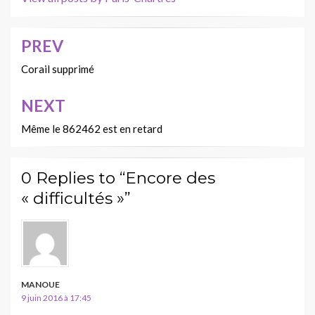
PREV
Navigation
de
Corail supprimé
l’article
NEXT
Même le 862462 est en retard
0 Replies to “Encore des
« difficultés »”
MANOUE
9 juin 2016 à 17:45