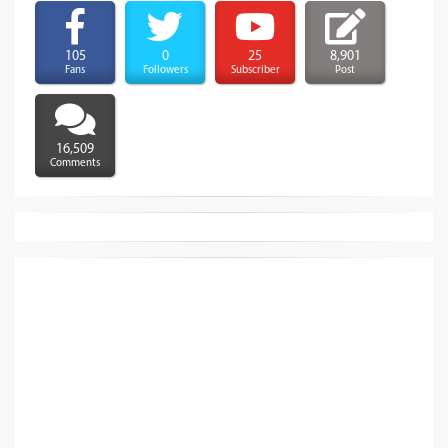
105
0
25
8,901
Fans
Followers
Subscriber
Post
16,509
Comments