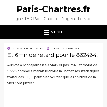
Paris-Chartres.fr
ligne TER Paris-Chartres-Nogent-Le Mans
MENU
POSTED
21 SEPTEMBRE 2016
BY
INFO USAGERS
ON
Et 6mn de retard pour le 862464!
Arrivée à Montparnasse à 9h42 et pas 9h41 et moins de
5’59 » comme aimerait le croire la Sncf et ses statistiques
trafiquées… Qui peut bien vérifier que les chiffres de la
Sncf sont justes?