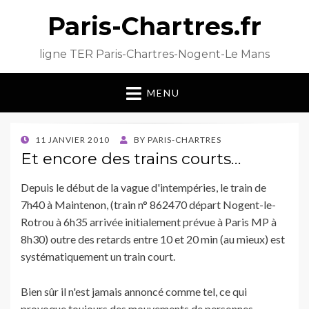
Paris-Chartres.fr
ligne TER Paris-Chartres-Nogent-Le Mans
MENU
POSTED
11 JANVIER 2010
BY
PARIS-CHARTRES
ON
Et encore des trains courts…
Depuis le début de la vague d'intempéries, le train de
7h40 à Maintenon, (train n° 862470 départ Nogent-le-
Rotrou à 6h35 arrivée initialement prévue à Paris MP à
8h30) outre des retards entre 10 et 20 min (au mieux) est
systématiquement un train court.
Bien sûr il n'est jamais annoncé comme tel, ce qui
provoque toujours des mouvements de personnes