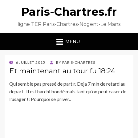
Paris-Chartres.fr
ligne TER Paris-Chartres-Nogent-Le Mans
MENU
POSTED
6 JUILLET 2015
BY
PARIS-CHARTRES
ON
Et maintenant au tour fu 18:24
Qui semble pas pressé de partir. Deja 7 min de retard au
depart.. Il est harchi bondé mais tant qu'on peut caser de
l'usager !! Pourquoi se priver..