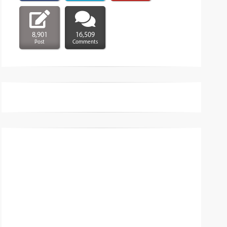
8,901
16,509
Post
Comments