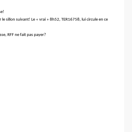
se!
e sillon suivant! Le « vrai » 8h52, TER16758, lui circule en ce
asse, RFF ne fait pas payer?