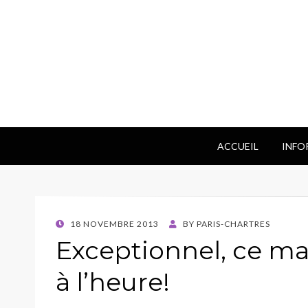
ACCUEIL
INFO
POSTED
18 NOVEMBRE 2013
BY
PARIS-CHARTRES
ON
Exceptionnel, ce mat
à l’heure!