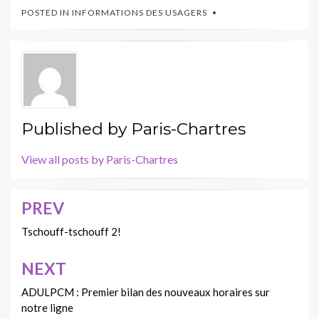
POSTED IN
INFORMATIONS DES USAGERS
Published by
Paris-Chartres
View all posts by Paris-Chartres
PREV
Navigation
de
Tschouff-tschouff 2!
l’article
NEXT
ADULPCM : Premier bilan des nouveaux horaires sur
notre ligne