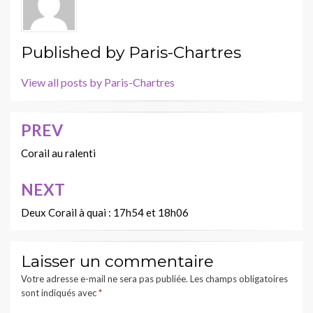
Published by
Paris-Chartres
View all posts by Paris-Chartres
PREV
Navigation
de
Corail au ralenti
l’article
NEXT
Deux Corail à quai : 17h54 et 18h06
Laisser un commentaire
Votre adresse e-mail ne sera pas publiée.
Les champs obligatoires
sont indiqués avec
*