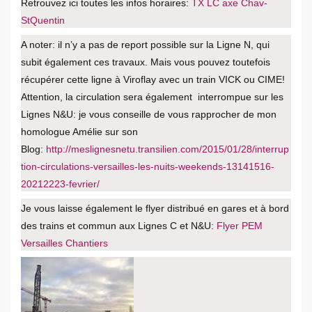
Retrouvez ici toutes les infos horaires:
TX LC axe Chav-
StQuentin
A noter: il n’y a pas de report possible sur la Ligne N, qui
subit également ces travaux. Mais vous pouvez toutefois
récupérer cette ligne à Viroflay avec un train VICK ou CIME!
Attention, la circulation sera également interrompue sur les
Lignes N&U: je vous conseille de vous rapprocher de mon
homologue Amélie sur son
Blog:
http://meslignesnetu.transilien.com/2015/01/28/interrup
tion-circulations-versailles-les-nuits-weekends-13141516-
20212223-fevrier/
Je vous laisse également le flyer distribué en gares et à bord
des trains et commun aux Lignes C et N&U:
Flyer PEM
Versailles Chantiers