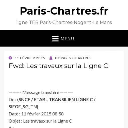
Paris-Chartres.fr
ligne TER Paris-Chartres-Nogent-Le Mans
MENU
POSTED
11 FÉVRIER 2015
BY
PARIS-CHARTRES
ON
Fwd: Les travaux sur la Ligne C
———- Message transféré ———-
De :
(SNCF / ETABL TRANSILIEN LIGNE C /
SIEGE_SG_TN)
Date : 11 février 2015 08:58
Objet : Les travaux sur la Ligne C
À :