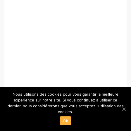
Nous utilisons des cookies pour vous garantir la meilleure
expérience sur notre site. Si vous continuez à utiliser ce
dernier, nous considérerons que vous acceptez l'utilisation des
cookies.
© Copyright 2026 –
Paris-Chartres.fr
Ok
Wisteria Theme by
WPFriendship
⋅
Powered by
WordPress