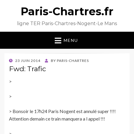
Paris-Chartres.fr
ligne TER Paris-Chartres-Nogent-Le Mans
MENU
POSTED
23 JUIN 2014
BY
PARIS-CHARTRES
ON
Fwd: Trafic
>
>
> Bonsoir le 17h24 Paris Nogent est annulé super !!!!
Attention demain ce train manquera a l appel !!!
>