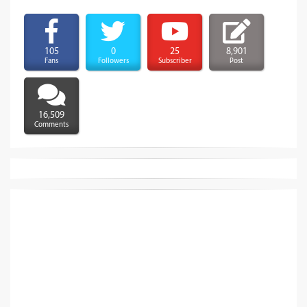
105
0
25
8,901
Fans
Followers
Subscriber
Post
16,509
Comments