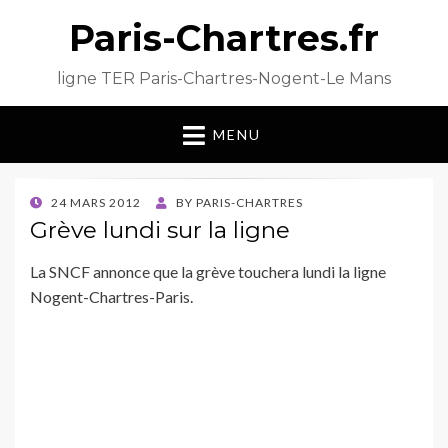
Paris-Chartres.fr
ligne TER Paris-Chartres-Nogent-Le Mans
MENU
POSTED
24 MARS 2012
BY
PARIS-CHARTRES
ON
Grève lundi sur la ligne
La SNCF annonce que la grève touchera lundi la ligne
Nogent-Chartres-Paris.