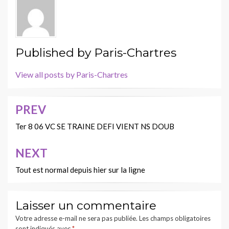
Published by
Paris-Chartres
View all posts by Paris-Chartres
PREV
Navigation
de
Ter 8 06 VC SE TRAINE DEFI VIENT NS DOUB
l’article
NEXT
Tout est normal depuis hier sur la ligne
Laisser un commentaire
Votre adresse e-mail ne sera pas publiée.
Les champs obligatoires
sont indiqués avec
*