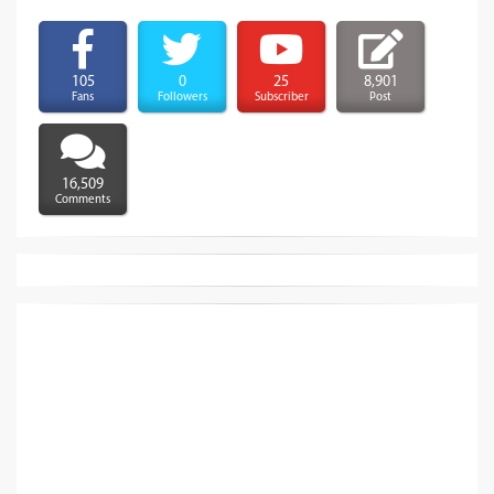
105
0
25
8,901
Fans
Followers
Subscriber
Post
16,509
Comments