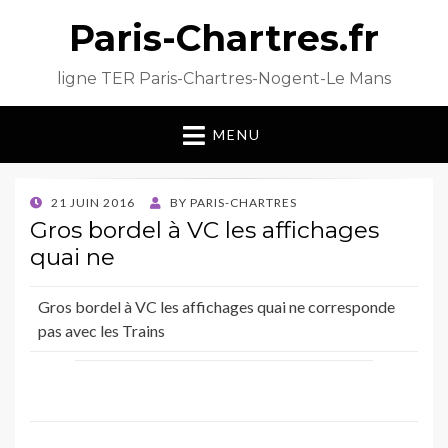
Paris-Chartres.fr
ligne TER Paris-Chartres-Nogent-Le Mans
MENU
POSTED
21 JUIN 2016
BY
PARIS-CHARTRES
ON
Gros bordel à VC les affichages
quai ne
Gros bordel à VC les affichages quai ne corresponde
pas avec les Trains