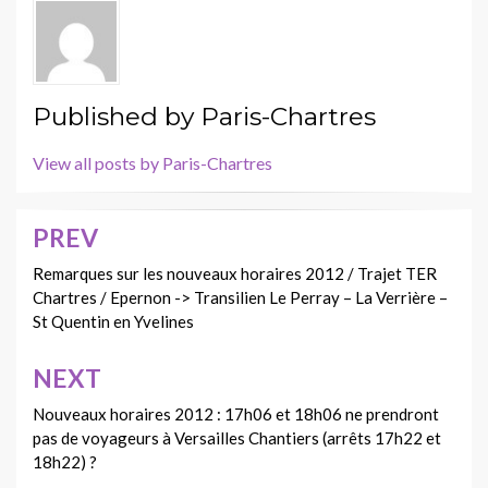
Published by
Paris-Chartres
View all posts by Paris-Chartres
PREV
Navigation
de
Remarques sur les nouveaux horaires 2012 / Trajet TER
Chartres / Epernon -> Transilien Le Perray – La Verrière –
l’article
St Quentin en Yvelines
NEXT
Nouveaux horaires 2012 : 17h06 et 18h06 ne prendront
pas de voyageurs à Versailles Chantiers (arrêts 17h22 et
18h22) ?