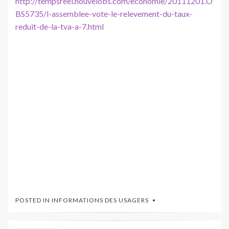
http://tempsreel.nouvelobs.com/economie/20111201.O
BS5735/l-assemblee-vote-le-relevement-du-taux-
reduit-de-la-tva-a-7.html
POSTED IN
INFORMATIONS DES USAGERS