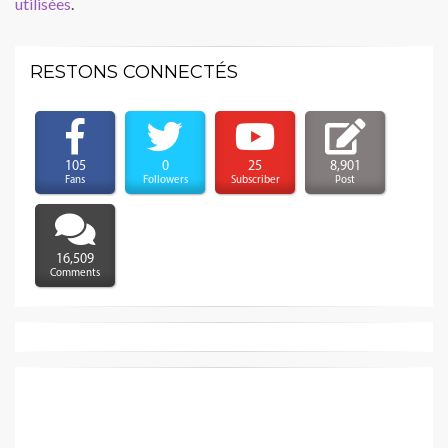
utilisées
.
RESTONS CONNECTÉS
105
0
25
8,901
Fans
Followers
Subscriber
Post
16,509
Comments