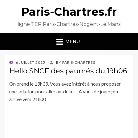
Paris-Chartres.fr
ligne TER Paris-Chartres-Nogent-Le Mans
MENU
POSTED
6 JUILLET 2015
BY
PARIS-CHARTRES
ON
Hello SNCF des paumés du 19h06
On prend le 19h39. Vous avez intérêt à nous proposer
une solution pour aller au-delà . . . A vous de jouer; on
arrive vers 21h00