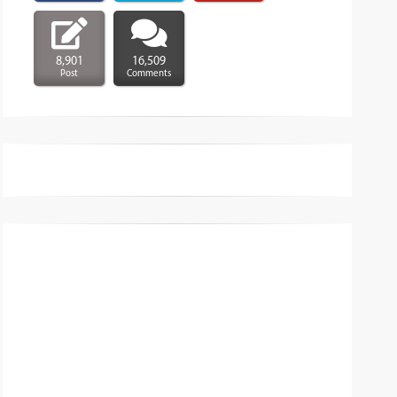
8,901
16,509
Post
Comments