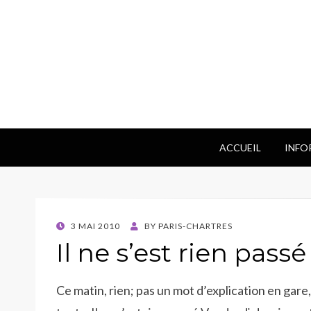
ACCUEIL
INFO
POSTED
3 MAI 2010
BY
PARIS-CHARTRES
ON
Il ne s’est rien pass
Ce matin, rien; pas un mot d’explication en gare, 