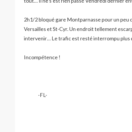
tout… Il ne s’est rien passé Vendredi dernier en
2h1/2 bloqué gare Montparnasse pour un peu d’h
Versailles et St-Cyr. Un endroit tellement esca
intervenir… Le trafic est resté interrompu plus 
Incompétence !
-FL-