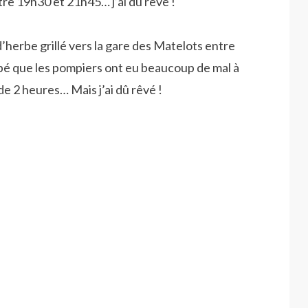
tre 19h30 et 21h45… j’ai dû rêvé !
erbe grillé vers la gare des Matelots entre
rpé que les pompiers ont eu beaucoup de mal à
de 2 heures… Mais j’ai dû rêvé !