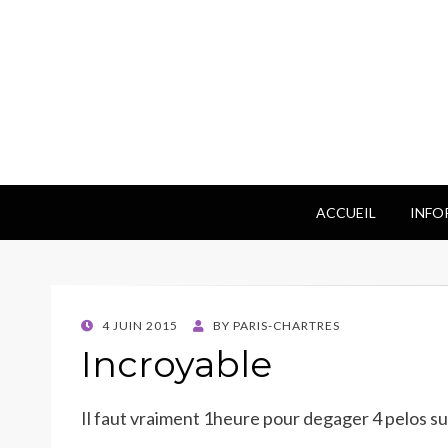
ACCUEIL
INFO
POSTED
4 JUIN 2015
BY
PARIS-CHARTRES
ON
Incroyable
Il faut vraiment 1heure pour degager 4 pelos su