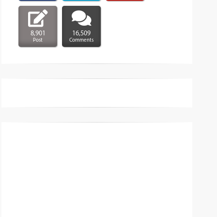
8,901
16,509
Post
Comments