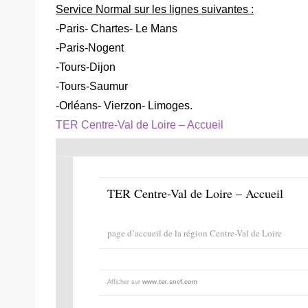
Service Normal sur les lignes suivantes :
-Paris- Chartes- Le Mans
-Paris-Nogent
-Tours-Dijon
-Tours-Saumur
-Orléans- Vierzon- Limoges.
TER Centre-Val de Loire – Accueil
TER Centre-Val de Loire – Accueil
page d’accueil de la région Centre-Val de Loire
Afficher sur
www.ter.sncf.com