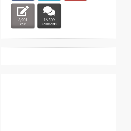
8,901
16,509
Post
Comments