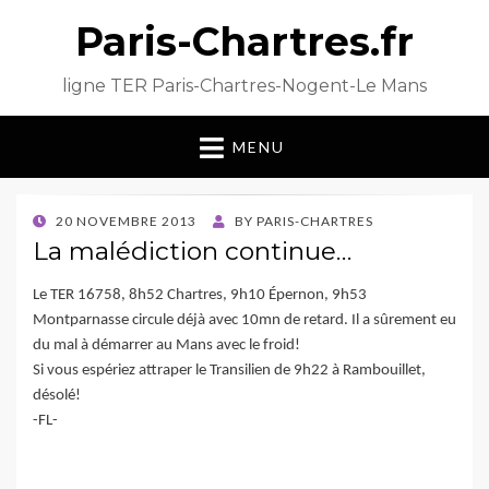
Paris-Chartres.fr
ligne TER Paris-Chartres-Nogent-Le Mans
MENU
POSTED
20 NOVEMBRE 2013
BY
PARIS-CHARTRES
ON
La malédiction continue…
Le TER 16758, 8h52 Chartres, 9h10 Épernon, 9h53
Montparnasse circule déjà avec 10mn de retard. Il a sûrement eu
du mal à démarrer au Mans avec le froid!
Si vous espériez attraper le Transilien de 9h22 à Rambouillet,
désolé!
-FL-