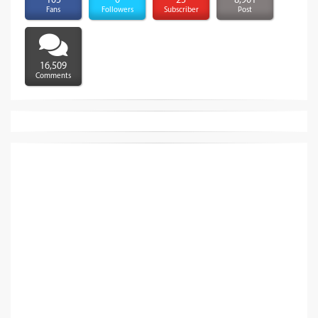
105
0
25
8,901
Fans
Followers
Subscriber
Post
16,509
Comments