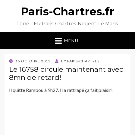
Paris-Chartres.fr
ligne TER Paris-Chartres-Nogent-Le Mans
MENU
POSTED
15 OCTOBRE 2015
BY
PARIS-CHARTRES
ON
Le 16758 circule maintenant avec
8mn de retard!
Il quitte Rambou à 9h27. Il a rattrapé ça fait plaisir!