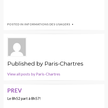
POSTED IN
INFORMATIONS DES USAGERS
Published by
Paris-Chartres
View all posts by Paris-Chartres
PREV
Navigation
de
Le 8h52 part à 8h57!
l’article