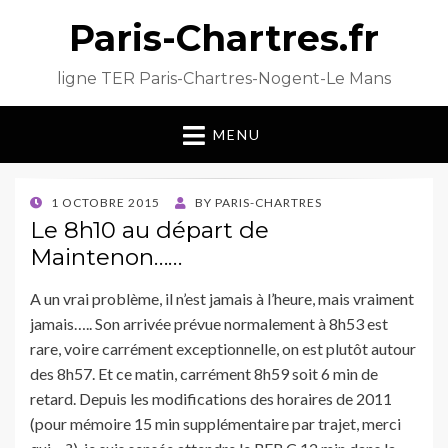
Paris-Chartres.fr
ligne TER Paris-Chartres-Nogent-Le Mans
MENU
POSTED
1 OCTOBRE 2015
BY
PARIS-CHARTRES
ON
Le 8h10 au départ de
Maintenon……
A un vrai problème, il n’est jamais à l’heure, mais vraiment
jamais….. Son arrivée prévue normalement à 8h53 est
rare, voire carrément exceptionnelle, on est plutôt autour
des 8h57. Et ce matin, carrément 8h59 soit 6 min de
retard. Depuis les modifications des horaires de 2011
(pour mémoire 15 min supplémentaire par trajet, merci