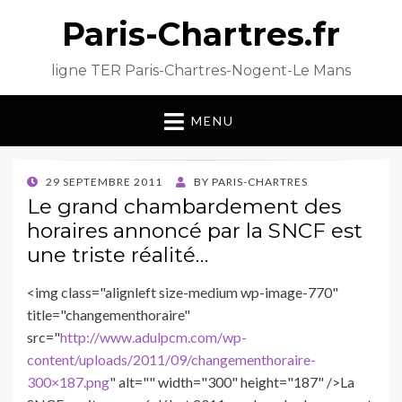
Paris-Chartres.fr
ligne TER Paris-Chartres-Nogent-Le Mans
MENU
POSTED
29 SEPTEMBRE 2011
BY
PARIS-CHARTRES
ON
Le grand chambardement des
horaires annoncé par la SNCF est
une triste réalité…
<img class="alignleft size-medium wp-image-770"
title="changementhoraire"
src="
http://www.adulpcm.com/wp-
content/uploads/2011/09/changementhoraire-
300×187.png
" alt="" width="300" height="187" />La