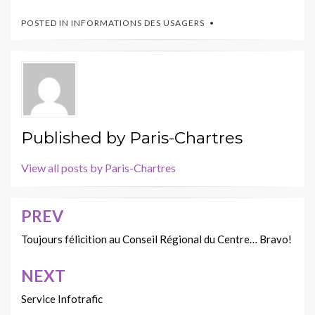
POSTED IN
INFORMATIONS DES USAGERS
Published by
Paris-Chartres
View all posts by Paris-Chartres
PREV
Navigation
de
Toujours félicition au Conseil Régional du Centre… Bravo!
l’article
NEXT
Service Infotrafic