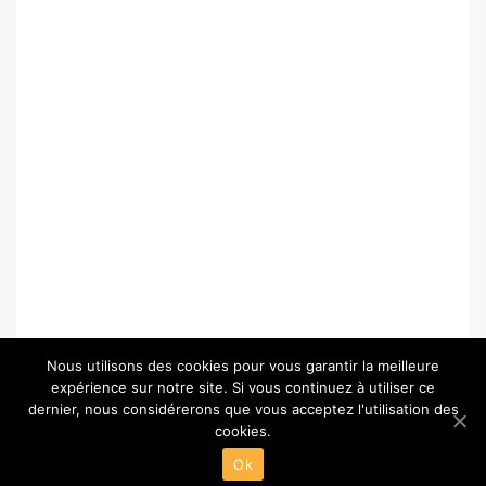
Nous utilisons des cookies pour vous garantir la meilleure
expérience sur notre site. Si vous continuez à utiliser ce
dernier, nous considérerons que vous acceptez l'utilisation des
cookies.
© Copyright 2026 –
Paris-Chartres.fr
Ok
Wisteria Theme by
WPFriendship
⋅
Powered by
WordPress