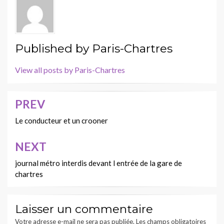
Published by
Paris-Chartres
View all posts by Paris-Chartres
PREV
Navigation
de
Le conducteur et un crooner
l’article
NEXT
journal métro interdis devant l entrée de la gare de
chartres
Laisser un commentaire
Votre adresse e-mail ne sera pas publiée.
Les champs obligatoires