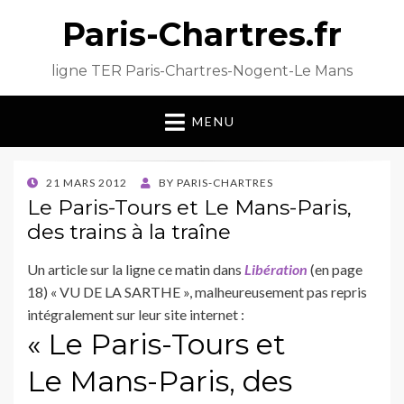
Paris-Chartres.fr
ligne TER Paris-Chartres-Nogent-Le Mans
MENU
POSTED
21 MARS 2012
BY
PARIS-CHARTRES
ON
Le Paris-Tours et Le Mans-Paris,
des trains à la traîne
Un article sur la ligne ce matin dans
Libération
(en page
18) « VU DE LA SARTHE », malheureusement pas repris
intégralement sur leur site internet :
« Le Paris-Tours et
Le Mans-Paris, des