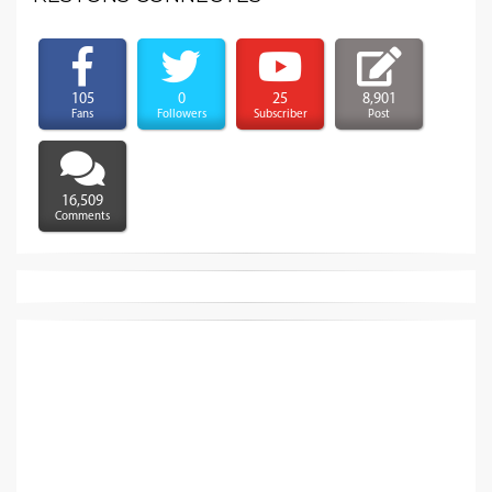
105
0
25
8,901
Fans
Followers
Subscriber
Post
16,509
Comments