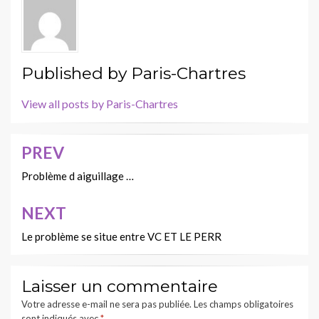
Published by
Paris-Chartres
View all posts by Paris-Chartres
PREV
Navigation
de
Problème d aiguillage …
l’article
NEXT
Le problème se situe entre VC ET LE PERR
Laisser un commentaire
Votre adresse e-mail ne sera pas publiée.
Les champs obligatoires
sont indiqués avec
*