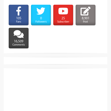
105
0
25
8,901
Fans
Followers
Subscriber
Post
16,509
Comments