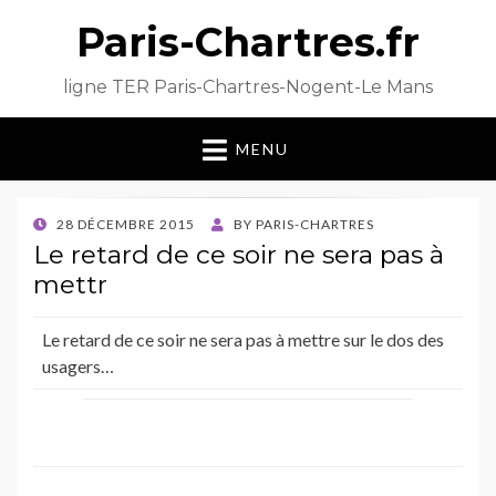
Paris-Chartres.fr
ligne TER Paris-Chartres-Nogent-Le Mans
MENU
POSTED
28 DÉCEMBRE 2015
BY
PARIS-CHARTRES
ON
Le retard de ce soir ne sera pas à
mettr
Le retard de ce soir ne sera pas à mettre sur le dos des
usagers…