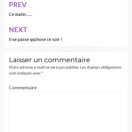
PREV
Navigation
de
Ce matin……
l’article
NEXT
Il se passe qqchose ce soir !
Laisser un commentaire
Votre adresse e-mail ne sera pas publiée.
Les champs obligatoires
sont indiqués avec
*
Commentaire