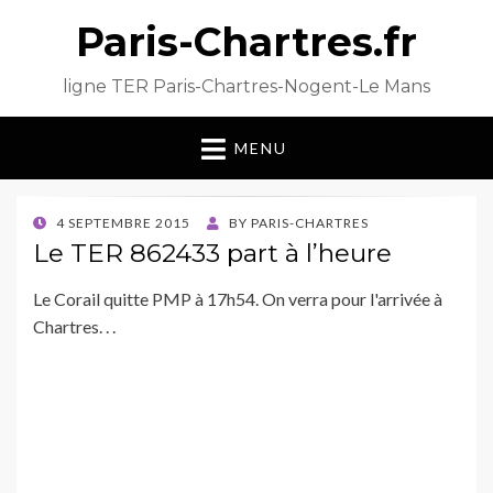
Paris-Chartres.fr
ligne TER Paris-Chartres-Nogent-Le Mans
MENU
POSTED
4 SEPTEMBRE 2015
BY
PARIS-CHARTRES
ON
Le TER 862433 part à l’heure
Le Corail quitte PMP à 17h54. On verra pour l'arrivée à
Chartres. . .