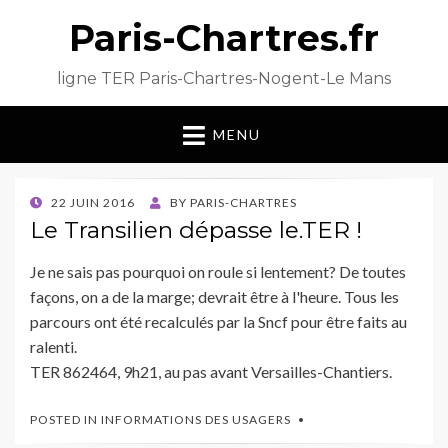
Paris-Chartres.fr
ligne TER Paris-Chartres-Nogent-Le Mans
MENU
POSTED
22 JUIN 2016
BY
PARIS-CHARTRES
ON
Le Transilien dépasse le.TER !
Je ne sais pas pourquoi on roule si lentement? De toutes
façons, on a de la marge; devrait être à l'heure. Tous les
parcours ont été recalculés par la Sncf pour être faits au
ralenti.
TER 862464, 9h21, au pas avant Versailles-Chantiers.
POSTED IN
INFORMATIONS DES USAGERS