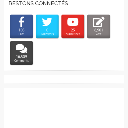
RESTONS CONNECTÉS
105
0
25
8,901
Fans
Followers
Subscriber
Post
16,509
Comments