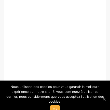
Nous utilisons des cookies pour vous garantir la meilleure
expérience sur notre site. Si vous continuez à utiliser ce
dernier, nous considérerons que vous acceptez l'utilisation des
cookies.
© Copyright 2026 –
Paris-Chartres.fr
Ok