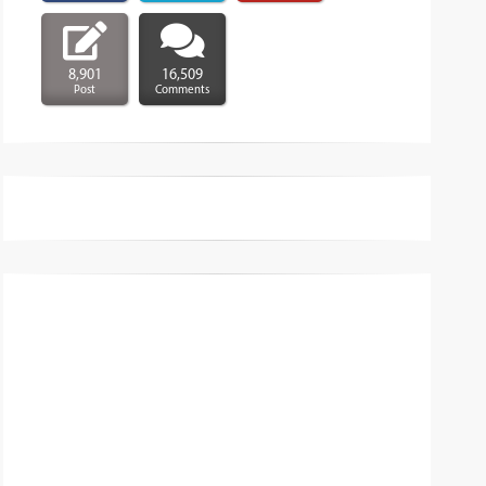
8,901
16,509
Post
Comments