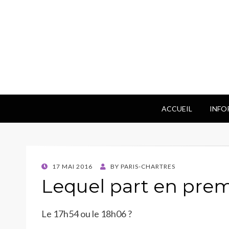
ACCUEIL
INFO
POSTED
17 MAI 2016
BY
PARIS-CHARTRES
ON
Lequel part en prem
Le 17h54 ou le 18h06 ?