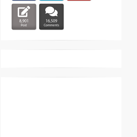
8,901
16,509
Post
Comments