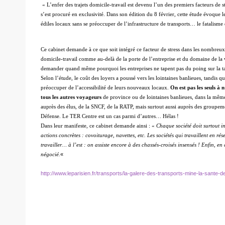
« L’enfer des trajets domicile-travail est devenu l’un des premiers facteurs de s
s’est procuré en exclusivité. Dans son édition du 8 février, cette étude évoque l
édiles locaux sans se préoccuper de l’infrastructure de transports… le fatalism
Ce cabinet demande à ce que soit intégré ce facteur de stress dans les nombreux fa
domicile-travail comme au-delà de la porte de l’entreprise et du domaine de la v
demander quand même pourquoi les entreprises ne tapent pas du poing sur la tabl
Selon l’étude, le coût des loyers a poussé vers les lointaines banlieues, tandis 
préoccuper de l’accessibilité de leurs nouveaux locaux.
On est pas les seuls à 
tous les autres voyageurs
de province ou de lointaines banlieues, dans la même 
auprès des élus, de la SNCF, de la RATP, mais surtout aussi auprès des groupem
Défense. Le TER Centre est un cas parmi d’autres… Hélas !
Dans leur manifeste, ce cabinet demande ainsi : «
Chaque société doit surtout in
actions concrètes : covoiturage, navettes, etc. Les sociétés qui travaillent en ré
travailler… à l’est : on assiste encore à des chassés-croisés insensés ! Enfin, e
«
négocié.
http://www.leparisien.fr/transports/la-galere-des-transports-mine-la-sante-