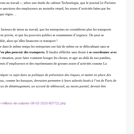
tress au travail », selon une étude du cabinet Technologia, que le journal
Le Parisien
es sanctions des employeurs au moindre retard, les zones d’activités faites par les
e qui règne…
cteurs de stress au travail, que les entreprises ne considèrent plus les transports
ie privée, et que les pouvoirs publics se ressaisissent d’urgence. On peut se
e, alors qu’elles financent ce transport !
que dans le même temps les entreprises ont fait de même en se délocalisant sans se
n’en plus pouvoir des transports.
Il faudra réfléchir sans doute à
se coordonner avec
situation, pour faire vraiment bouger les choses, et agir au-delà de nos patelins,
ents d’employeurs et des représentants de grosses zones d’activités comme La
tégrer ce sujet dans sa politique de prévention des risques, et mettre en place des
seau, comme les banques, devraient permettre à leurs salariés basés à l’est de Paris de
n cas de déménagement, un accord de télétravail, au moins partiel, devrait être
de-millions-de-salaries-08-02-2010-807721.php