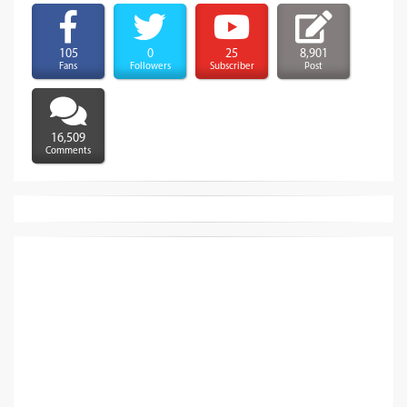
105
0
25
8,901
Fans
Followers
Subscriber
Post
16,509
Comments