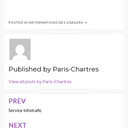
POSTED IN
INFORMATIONS DES USAGERS
Published by
Paris-Chartres
View all posts by Paris-Chartres
PREV
Navigation
de
Service Infotrafic
l’article
NEXT