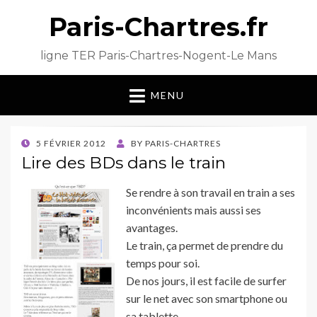
Paris-Chartres.fr
ligne TER Paris-Chartres-Nogent-Le Mans
MENU
POSTED
5 FÉVRIER 2012
BY
PARIS-CHARTRES
ON
Lire des BDs dans le train
Se rendre à son travail en train a ses
inconvénients mais aussi ses
avantages.
Le train, ça permet de prendre du
temps pour soi.
De nos jours, il est facile de surfer
sur le net avec son smartphone ou
sa tablette.