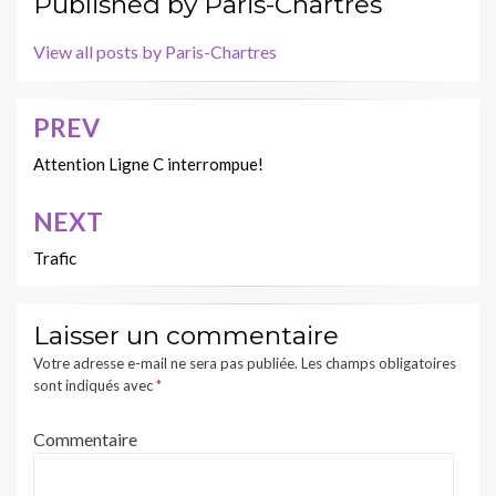
Published by
Paris-Chartres
View all posts by Paris-Chartres
PREV
Navigation
de
Attention Ligne C interrompue!
l’article
NEXT
Trafic
Laisser un commentaire
Votre adresse e-mail ne sera pas publiée.
Les champs obligatoires
sont indiqués avec
*
Commentaire