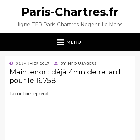
Paris-Chartres.fr
ligne TER Paris-Chartres-Nogent-Le Mans
MENU
POSTED
31 JANVIER 2017
BY
INFO USAGERS
ON
Maintenon: déjà 4mn de retard
pour le 16758!
La routine reprend…