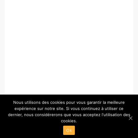
Nous utilisons des cookies pour vous garantir la meilleure
expérience sur notre site. Si vous continuez à utiliser ce
dernier, nous considérerons que vous acceptez l'utilisation des
cookies.
© Copyright 2026 –
Paris-Chartres.fr
Ok
Wisteria Theme by
WPFriendship
⋅
Powered by
WordPress