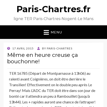
Paris-Chartres.fr
ligne TER Paris-Chartres-Nogent-Le Mans
MENU
POSTED
17 AVRIL 2015
BY
PARIS-CHARTRES
ON
Même en heure creuse ça
bouchonne!
TER 16785 (Départ de Montparnasse à 13h06) au
ralenti avant Coignières, on doit être derrière le
Transilien! Effectivement on le double peu après Le
Perray! Mais L’ADC du TER doit être dans son jour de
bonté car il attendra un peu à Rambouillet (jusqu’à
13h44). Les + rapides auront une chance de l’attraper!