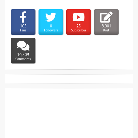
105
0
25
8,901
Fans
Followers
Subscriber
Post
16,509
Comments